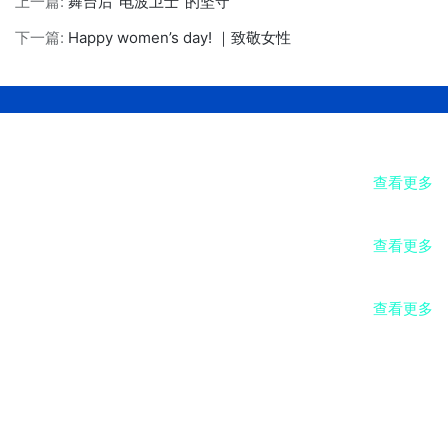
上一篇:
舞台后“电波卫士”的坚守
下一篇:
Happy women’s day! ｜致敬女性
北京乐鱼网站股份有限公司
查看更多
公司成立于2002年，是一家以无线电信号测试测量及侦测应用开发为主营方向，集科研、生产、系统集成、产品销售、工程施工及技术服务于一体的高科技产业实体。
成都德辰博睿科技有限公司
查看更多
公司成立于2018年，是北京乐鱼网站股份有限公司的全资子公司，是成都市天府新区重大招商引资企业，是母公司主要经营业务的承接实体。
成都安诚迅飞电子科技有限公司
查看更多
公司成立于2009年，是北京乐鱼网站股份有限公司的控股子公司，是美国是德科技公司（Keysight Technologies）在中国内地授权的技术合作伙伴，全权负责授权区域内的是德产品的销售、售前和售后技术支持及服务。
联系我们
客服电话：400-702-9798
电子邮箱：service@decentest.com