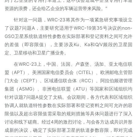
到了乙企业的专用行车道上，这不仅会造成甲企业专用行车道
资源的浪费，还会给乙企业的车辆运营带来风险。”
针对这一问题，WRC-23将其作为一项紧急研究事项设立
了议题7问题A，主要研究适用于WRC-19第35号决议的non-
GSO卫星系统轨道特性参数在实际部署和登记资料之间可允许
的差值（即容限值），主要涉及Ku、Ka和Q/V频段的卫星固
定、卫星移动和卫星广播业务。
在WRC-23上，中国、法国、卢森堡、汤加、亚太电信联
盟（APT）、美洲国家电信委员会（CITEL）、欧洲邮电主管部
门大会（CEPT）、区域通信联合体（RCC）、阿拉伯频谱管理
集团（ASMG）、非洲电信联盟（ATU）等国家和区域组织均
针对议题7问题A提交了文稿。会议期间，各方代表和区域组织
协调人就轨道特性参数在实际部署和登记资料之间可允许的容
限值以及超出容限值需采取的规则措施等具体问题进行了深入
讨论和线下磋商。经过4周的激烈讨论，与会各方达成共识并形
成新的决议，确定了实际部署卫星的轨道参数容限，即对完成