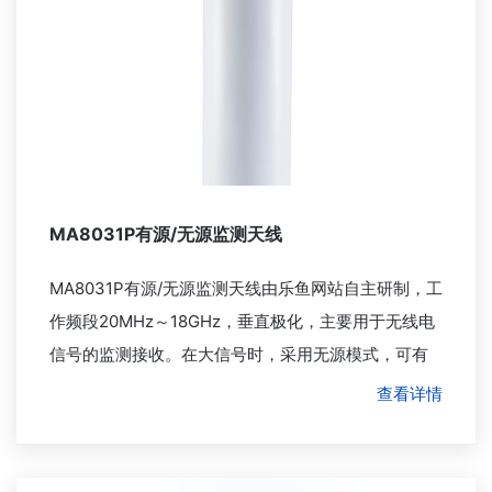
MA8031P有源/无源监测天线
MA8031P有源/无源监测天线由乐鱼网站自主研制，工
作频段20MHz～18GHz，垂直极化，主要用于无线电
信号的监测接收。在大信号时，采用无源模式，可有
效防止信号饱和失真；在小信号时，采用有源模式，
查看详情
可有效提高监测灵敏度。天线外部加装抗风防雨的天
线罩，坚固结实，能保证天线在恶劣环境中稳定工
作。