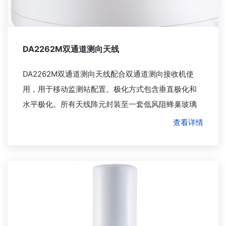
DA2262M双通道测向天线
DA2262M双通道测向天线配合双通道测向接收机使
用，用于移动监测站配置。极化方式包含垂直极化和
水平极化。所有天线阵元封装至一套低风阻蜂巢玻璃
钢天线罩内。
查看详情