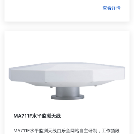
子天线，呈均匀圆阵分布，安装在天线铁塔上。天线
查看详情
顶端安装避雷针。
MA711F水平监测天线
MA711F水平监测天线由乐鱼网站自主研制，工作频段