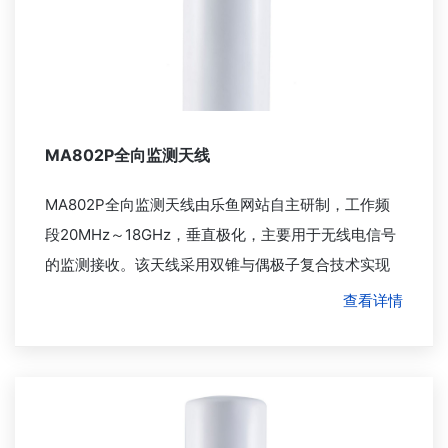
MA802P全向监测天线
MA802P全向监测天线由乐鱼网站自主研制，工作频
段20MHz～18GHz，垂直极化，主要用于无线电信号
的监测接收。该天线采用双锥与偶极子复合技术实现
宽频接收，具有频段宽、增益高的特点。天线外部加
查看详情
装抗风防雨的天线罩，坚固结实，能保证天线在恶劣
环境中稳定工作；常用于搬移式监测站或移动式监测
站。