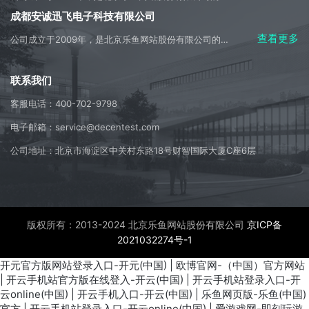
成都安诚迅飞电子科技有限公司
查看更多
公司成立于2009年，是北京乐鱼网站股份有限公司的控股子公司，是美国是德科技公司（Keysight Technologies）在中国内地授权的技术合作伙伴，全权负责授权区域内的是德产品的销售、售前和售后技术支持及服务。
联系我们
客服电话：400-702-9798
电子邮箱：service@decentest.com
公司地址：北京市海淀区中关村东路18号财智国际大厦C座6层
版权所有：2013-2024 北京乐鱼网站股份有限公司
京ICP备
2021032274号-1
开元官方版网站登录入口-开元(中国)
|
欧博官网-（中国）官方网站
|
开云手机站官方版在线登入-开云(中国)
|
开云手机站登录入口-开
云online(中国)
|
开云手机入口-开云(中国)
|
乐鱼网页版-乐鱼(中国)
官方
|
开云手机站登录入口-开云online(中国)
|
爱游戏网-即刻玩游