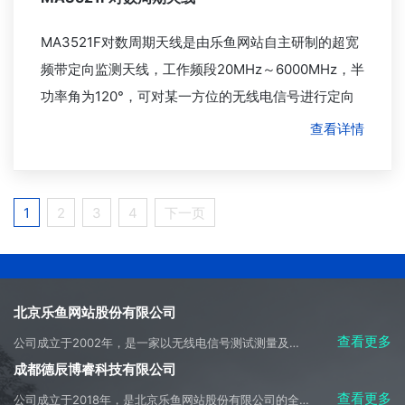
MA3521F对数周期天线是由乐鱼网站自主研制的超宽
频带定向监测天线，工作频段20MHz～6000MHz，半
功率角为120°，可对某一方位的无线电信号进行定向
监测接收。天线采用不锈钢材质，坚固、结实、防腐
查看详情
蚀，能保证天线在恶劣环境中稳定工作。
1
2
3
4
下一页
北京乐鱼网站股份有限公司
查看更多
公司成立于2002年，是一家以无线电信号测试测量及侦测应用开发为主营方向，集科研、生产、系统集成、产品销售、工程施工及技术服务于一体的高科技产业实体。
成都德辰博睿科技有限公司
查看更多
公司成立于2018年，是北京乐鱼网站股份有限公司的全资子公司，是成都市天府新区重大招商引资企业，是母公司主要经营业务的承接实体。