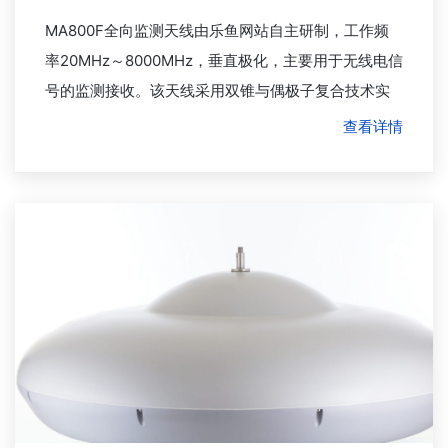
MA800F全向监测天线由乐鱼网站自主研制，工作频
率20MHz～8000MHz，垂直极化，主要用于无线电信
号的监测接收。该天线采用双锥与偶极子复合技术实
现宽频接收，具有频段宽、增益高的特点。天线外部
查看详情
加装抗风防雨的天线罩，坚固结实，能保证天线在恶
劣环境中稳定工作；常用于固定式监测站。