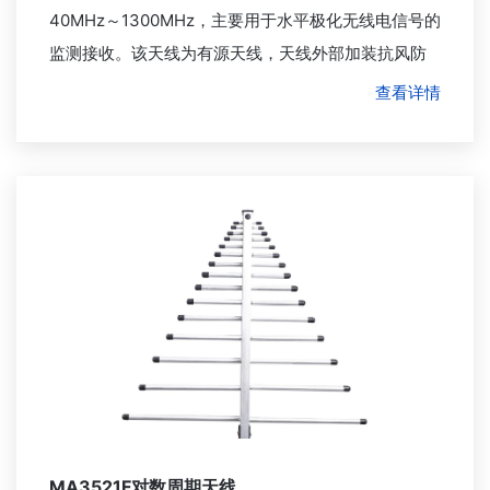
40MHz～1300MHz，主要用于水平极化无线电信号的
监测接收。该天线为有源天线，天线外部加装抗风防
雨的天线罩，坚固结实，能保证天线在恶劣环境中稳
查看详情
定工作；常用于固定式监测站或移动式监测站。
MA3521F对数周期天线