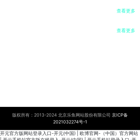
成都德辰博睿科技有限公司
查看更多
公司成立于2018年，是北京乐鱼网站股份有限公司的全资子公司，是成都市天府新区重大招商引资企业，是母公司主要经营业务的承接实体。
成都安诚迅飞电子科技有限公司
查看更多
公司成立于2009年，是北京乐鱼网站股份有限公司的控股子公司，是美国是德科技公司（Keysight Technologies）在中国内地授权的技术合作伙伴，全权负责授权区域内的是德产品的销售、售前和售后技术支持及服务。
联系我们
客服电话：400-702-9798
电子邮箱：service@decentest.com
公司地址：北京市海淀区中关村东路18号财智国际大厦C座6层
版权所有：2013-2024 北京乐鱼网站股份有限公司
京ICP备
2021032274号-1
开元官方版网站登录入口-开元(中国)
|
欧博官网-（中国）官方网站
|
开云手机站官方版在线登入-开云(中国)
|
开云手机站登录入口-开