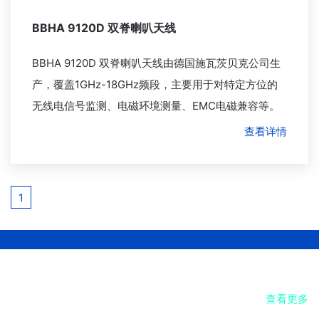
BBHA 9120D 双脊喇叭天线
BBHA 9120D 双脊喇叭天线由德国施瓦茨贝克公司生
产，覆盖1GHz-18GHz频段，主要用于对特定方位的
无线电信号监测、电磁环境测量、EMC电磁兼容等。
查看详情
1
北京乐鱼网站股份有限公司
查看更多
公司成立于2002年，是一家以无线电信号测试测量及侦测应用开发为主营方向，集科研、生产、系统集成、产品销售、工程施工及技术服务于一体的高科技产业实体。