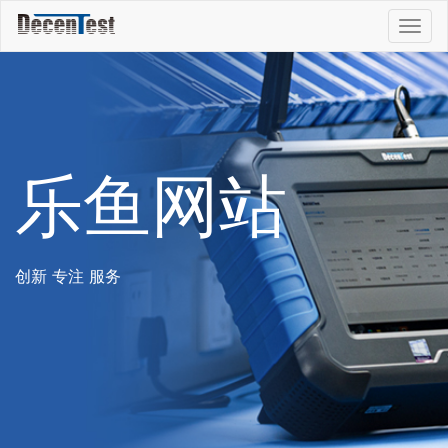
Togg
navig
乐鱼网站
创新 专注 服务