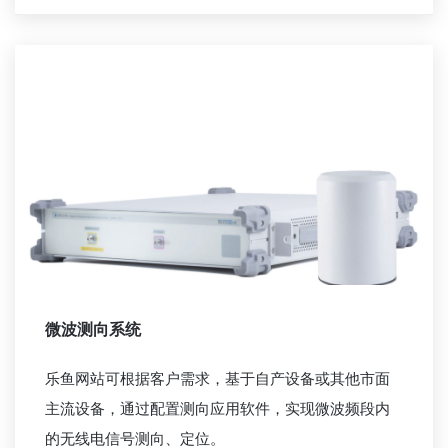
微波测向系统
乐鱼网站可根据客户需求，基于自产设备或其他市面
主流设备，通过配置测向应用软件，实现微波频段内
的无线电信号测向、定位。