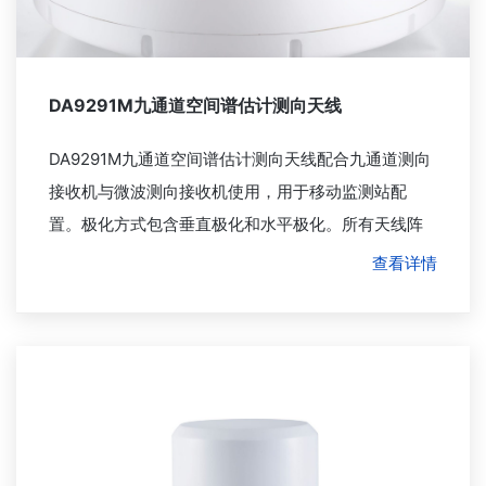
DA9291M九通道空间谱估计测向天线
DA9291M九通道空间谱估计测向天线配合九通道测向
接收机与微波测向接收机使用，用于移动监测站配
置。极化方式包含垂直极化和水平极化。所有天线阵
元封装至一套低风阻蜂巢玻璃钢天线罩内。
查看详情