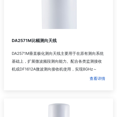
DA2571M比幅测向天线
DA2571M垂直极化测向天线主要用于在原有测向系统
基础上，扩展微波频段测向能力。配合各类监测接收
机或DF1612A微波测向接收机使用，实现8GHz～
18GHz无线电信号测向。
查看详情