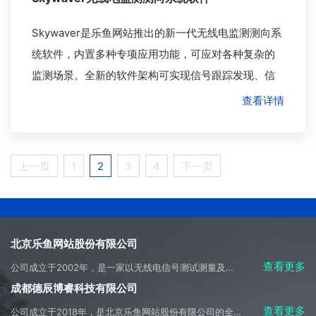
Skywaver是乐鱼网站推出的新一代无线电监测测向系
统软件，内置多种专项应用功能，可应对各种复杂的
监测场景。全新的软件架构可实现信号跟踪发现、信
号智能分析、数据融合等多样化功能。
查看详情
上一页
1
2
3
4
下一页
北京乐鱼网站股份有限公司
查看更多
公司成立于2002年，是一家以无线电信号测试测量及侦测应用开发为主营方向，集科研、生产、系统集成、产品销售、工程施工及技术服务于一体的高科技产业实体。
成都德辰博睿科技有限公司
查看更多
公司成立于2018年，是北京乐鱼网站股份有限公司的全资子公司，是成都市天府新区重大招商引资企业，是母公司主要经营业务的承接实体。