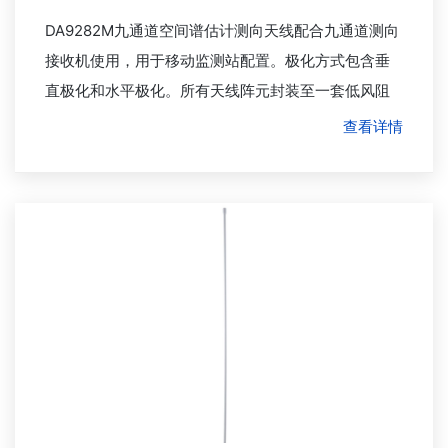
DA9282M九通道空间谱估计测向天线配合九通道测向
接收机使用，用于移动监测站配置。极化方式包含垂
直极化和水平极化。所有天线阵元封装至一套低风阻
蜂巢玻璃钢天线罩内。
查看详情