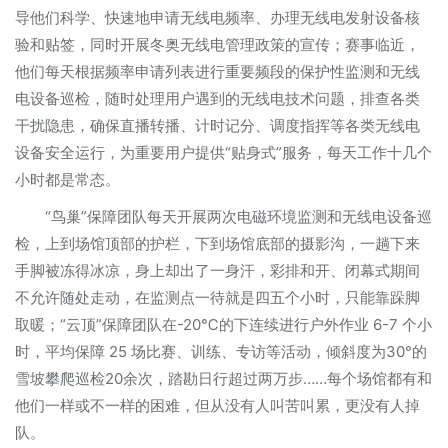
导他们科学、快速地申请无线电频率、办理无线电发射设备核
验和贴签，同时开展冬奥无线电管理政策的宣传；赛事临近，
他们每天根据频率申请列表进行重要频段的保护性监测和无线
电设备巡检，随时处理用户遇到的无线电技术问题，排查各类
干扰隐患，确保直播转播、计时记分、调度指挥等各类无线电
设备安全运行，为重要用户提供“贴身式”服务，每天工作十几个
小时都是常态。
“鸟巢”保障团队每天开展两次电磁环境监测和无线电设备巡
检，上到场馆顶部的护栏，下到场馆底部的摄影沟，一趟下来
手脚被冻得冰凉，身上却出了一身汗，彩排和开、闭幕式期间
不允许随处走动，在监测点一待就是四五个小时，只能靠跺脚
取暖；“云顶”保障团队在-20℃的下连续进行户外作业 6-7 个小
时，平均保障 25 场比赛、训练、专访等活动，倾斜度为30°的
雪坡攀爬巡检20余次，踏勘日行超过两万步……每个场馆都有和
他们一样或不一样的困难，但从没有人叫苦叫累，更没有人掉
队。