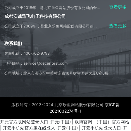
查看更多
公司成立于2018年，是北京乐鱼网站股份有限公司的全资子公司，是成都市天府新区重大招商引资企业，是母公司主要经营业务的承接实体。
成都安诚迅飞电子科技有限公司
查看更多
公司成立于2009年，是北京乐鱼网站股份有限公司的控股子公司，是美国是德科技公司（Keysight Technologies）在中国内地授权的技术合作伙伴，全权负责授权区域内的是德产品的销售、售前和售后技术支持及服务。
联系我们
客服电话：400-702-9798
电子邮箱：service@decentest.com
公司地址：北京市海淀区中关村东路18号财智国际大厦C座6层
版权所有：2013-2024 北京乐鱼网站股份有限公司
京ICP备
2021032274号-1
开元官方版网站登录入口-开元(中国)
|
欧博官网-（中国）官方网站
|
开云手机站官方版在线登入-开云(中国)
|
开云手机站登录入口-开