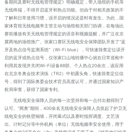
备期间及赛时无线电管理规定》明确规定，带入场馆的手机等
无线终端，不得开启蓝牙和热点功能。但由于对相关政策的不
了解和日常使用习惯，误开启的情况还是时有发生。为此，国
家体育馆无线电频率主管主动与场馆相关部门协调，在每场比
赛前播放有关无线电管理规定的语音和视频提醒，并广泛在京
冀两地的场馆推广。张家口赛区无线电安全保障团队开发了“蓝
牙及热点信号监测系统”（Wi-Fi blue），可快速筛查定位误开
启的蓝牙或热点信号，仅张家口山地转播中心就在日常巡检中
利用其发现并关闭Wi-Fi设备88部、个人热点20余次，该应用
在北京冬奥会技术演练（TR2）中初露头角，快速筛查定位信
号，得到了国际奥委会技术官员高度认可，并通过国家知识产
权局审查，获得了国家专利。
无线电安全保障人员的每一次坚持和每一点付出都得到了
认可。“两奥”期间，400余名无线电安全保障人员筑起了护卫无
线电安全的铁壁铜墙，开闭幕式以及赛时指挥调度、文艺演
出、计时记分等中外机构（单位）无线电频率安全使用，用于