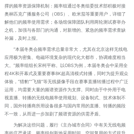
撑的频率资源保障机制：频率组通过冬奥组委技术部积极对接
奥林匹克广播服务公司（OBS）、欧米茄等重要用户，详细了
解他们的频率使用需求；各场馆保障团队利用两轮测试赛举办
之机，加强与各部门的沟通，对新增的、紧急的频率需求查缺
补漏，及时上报。
“本届冬奥会频率需求总量非常大，尤其在北京这样无线电
应用极为密集、电磁环境复杂的现代化大都市，协调难度相当
大。”频率组组长宋柯平称。以OBS为例，本届冬奥会中采用全
程4K和开幕式及重要赛事8K超高清模式转播，同时为提升观众
体验，“猎豹”“飞猫”等无线摄像手段在赛事直播转播过程中广泛
运用，均需要大量的频谱资源作为支撑。同时由于中外用于电
视直播、转播的无线电频率使用规划、设备制式、技术体制不
同，国外转播商所用设备很多与国内常用的直播、转播的频段
不一致，从而进一步加剧了频谱资源的供需矛盾。
为解决这些问题，履行《主办城市合同》中有关无线电频
率的庄严承诺，频率组创新地采用时间、空间复用的方式提升