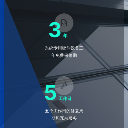
3
年
系统专用硬件设备三
年免费保修期
5
工作日
五个工作日的修复周
期和冗余服务