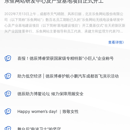
乐鱼网站研发中心及产业基地项目正式开工
2022年7月13日上午，成都市天气晴朗、风和日丽，北京乐鱼网站股份有限公
司（以下简称“乐鱼网站”）数百名员工期盼已久的“乐鱼网站无线电设备研发中
心及产业基地建设项目（以下简称‘基地建设项目’）开工奠基仪式”在天府新区新
兴产业园隆重举行。乐鱼网站主要领导和员工代表、承建方和监理方代表70余
人出席仪式，共同见证乐鱼网站发展史上的里程碑时刻。四川天府新区管委会
查看详情》
有关部门也派人参加了奠基仪式，并表示祝贺。 自2019年4月29日，乐鱼网站
与四川天府新区管委会正式签署兴建“研发中心及产业基地”项目投资合作协议
后，在政府相关部门的大力支持下，乐鱼网站上下齐心，克服众多困难，顺利
喜报！德辰博睿荣获国家级专精特新“小巨人”企业称号
完成了项目建设前期各种手续。终于在喜迎德辰...
助力低空经济 | 德辰博睿护航小鹏汽车成都首飞演示活动
德辰助力博鳌论坛 倾力保障用频安全
Happy women’s day! ｜致敬女性
舞台后“电波卫士”的坚守